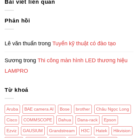
Bài viết liên quan
Phản hồi
Lê văn thuấn
trong
Tuyển kỹ thuật có đào tạo
Sương
trong
Thi công màn hình LED thương hiệu
LAMPRO
Từ khoá
Aruba
BAE camera AI
Bose
brother
Châu Ngọc Long
Cisco
COMMSCOPE
Dahua
Dana-rack
Epson
Ezviz
GAUSIUM
Grandstream
H3C
Hatek
Hikvision