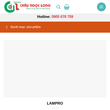
Bỏ
qua
nội
Hotline:
0905 678 759
dung
Danh mục sản phẩm
LAMPRO