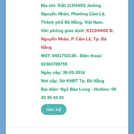
Địa chỉ
: Kiệt 113/44/02 đường
Nguyễn Nhàn, Phường Cẩm Lệ,
Thành phố Đà Nẵng, Việt Nam.
Văn phòng giao dịch:
K113/44/02 Đ.
Nguyễn Nhàn, P. Cẩm Lệ, Tp. Đà
Nẵng
MST:
0401753138 -
Điện thoại:
02363789759
Ngày câp: 30-03-2016
Nơi cấp: Sở KHĐT Tp. Đà Nẵng
Đại diện: Ngô Bảo Long - Hotline: 09
43 35 43 43
liên hệ