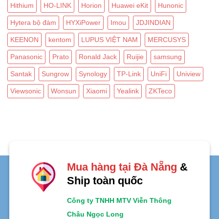
Hithium
HO-LINK
Horion
Huawei eKit
Hunonic
Hytera bộ đàm
HYXiPower
Imou
JDJINDIAN
KEENON
kentom
LUPUS VIỆT NAM
MERCUSYS
Panasonic
Prato
Ronald Jack
Ruijie
samsung
Santak
Sungrow
Synology
TP-Link
UniFi
Uniview
Viewsonic
Wonsun
Xiaomi
Yealink
ZKTeco
Mua hàng tại Đà Nẵng
&
Ship toàn quốc
Công ty TNHH MTV Viễn Thông
Châu Ngọc Long