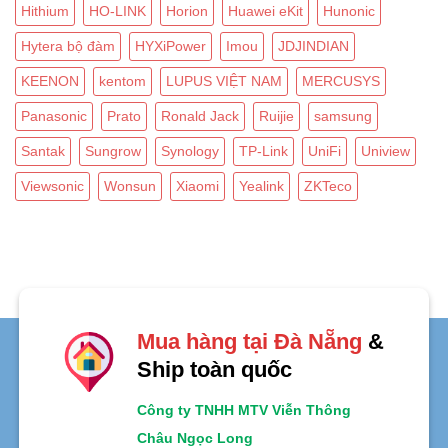
Hithium
HO-LINK
Horion
Huawei eKit
Hunonic
Hytera bộ đàm
HYXiPower
Imou
JDJINDIAN
KEENON
kentom
LUPUS VIỆT NAM
MERCUSYS
Panasonic
Prato
Ronald Jack
Ruijie
samsung
Santak
Sungrow
Synology
TP-Link
UniFi
Uniview
Viewsonic
Wonsun
Xiaomi
Yealink
ZKTeco
Mua hàng tại Đà Nẵng
&
Ship toàn quốc
Công ty TNHH MTV Viễn Thông
Châu Ngọc Long