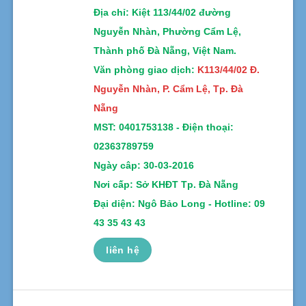
Địa chỉ
: Kiệt 113/44/02 đường
Nguyễn Nhàn, Phường Cẩm Lệ,
Thành phố Đà Nẵng, Việt Nam.
Văn phòng giao dịch:
K113/44/02 Đ.
Nguyễn Nhàn, P. Cẩm Lệ, Tp. Đà
Nẵng
MST:
0401753138 -
Điện thoại:
02363789759
Ngày câp: 30-03-2016
Nơi cấp: Sở KHĐT Tp. Đà Nẵng
Đại diện: Ngô Bảo Long - Hotline: 09
43 35 43 43
liên hệ