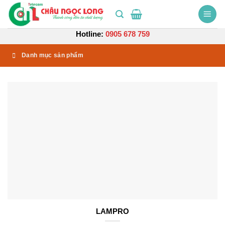
Bỏ
qua
nội
Hotline:
0905 678 759
dung
Danh mục sản phẩm
LAMPRO