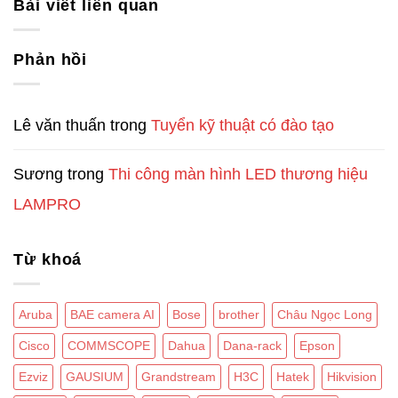
Bài viết liên quan
Phản hồi
Lê văn thuấn
trong
Tuyển kỹ thuật có đào tạo
Sương
trong
Thi công màn hình LED thương hiệu
LAMPRO
Từ khoá
Aruba
BAE camera AI
Bose
brother
Châu Ngọc Long
Cisco
COMMSCOPE
Dahua
Dana-rack
Epson
Ezviz
GAUSIUM
Grandstream
H3C
Hatek
Hikvision