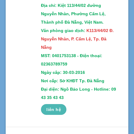
Địa chỉ
: Kiệt 113/44/02 đường
Nguyễn Nhàn, Phường Cẩm Lệ,
Thành phố Đà Nẵng, Việt Nam.
Văn phòng giao dịch:
K113/44/02 Đ.
Nguyễn Nhàn, P. Cẩm Lệ, Tp. Đà
Nẵng
MST:
0401753138 -
Điện thoại:
02363789759
Ngày câp: 30-03-2016
Nơi cấp: Sở KHĐT Tp. Đà Nẵng
Đại diện: Ngô Bảo Long - Hotline: 09
43 35 43 43
liên hệ