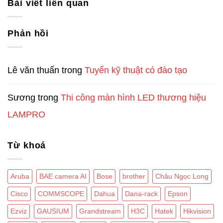
Bài viết liên quan
Phản hồi
Lê văn thuấn
trong
Tuyển kỹ thuật có đào tạo
Sương
trong
Thi công màn hình LED thương hiệu
LAMPRO
Từ khoá
Aruba
BAE camera AI
Bose
brother
Châu Ngọc Long
Cisco
COMMSCOPE
Dahua
Dana-rack
Epson
Ezviz
GAUSIUM
Grandstream
H3C
Hatek
Hikvision