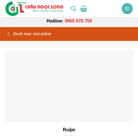
Bỏ
qua
nội
Hotline:
0905 678 759
dung
Danh mục sản phẩm
Ruijie