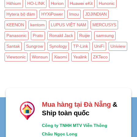
Hithium
HO-LINK
Horion
Huawei eKit
Hunonic
Hytera bộ đàm
HYXiPower
Imou
JDJINDIAN
KEENON
kentom
LUPUS VIỆT NAM
MERCUSYS
Panasonic
Prato
Ronald Jack
Ruijie
samsung
Santak
Sungrow
Synology
TP-Link
UniFi
Uniview
Viewsonic
Wonsun
Xiaomi
Yealink
ZKTeco
Mua hàng tại Đà Nẵng
&
Ship toàn quốc
Công ty TNHH MTV Viễn Thông
Châu Ngọc Long