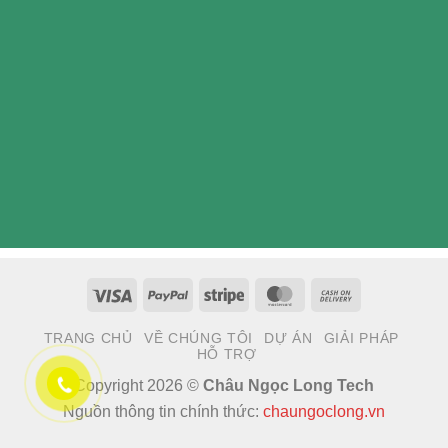
Visa
PayPal
Stripe
MasterCard
Cash
On
TRANG CHỦ
VỀ CHÚNG TÔI
DỰ ÁN
GIẢI PHÁP
Delivery
HỖ TRỢ
Copyright 2026 ©
Châu Ngọc Long Tech
Nguồn thông tin chính thức:
chaungoclong.vn