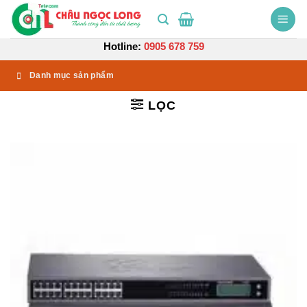
Bỏ
qua
nội
Hotline:
0905 678 759
dung
Danh mục sản phẩm
LỌC