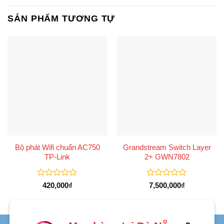
SẢN PHẨM TƯƠNG TỰ
Bộ phát Wifi chuẩn AC750
Grandstream Switch Layer
TP-Link
2+ GWN7802
Được
Được
420,000
₫
7,500,000
₫
xếp
xếp
hạng
hạng
0
0
5
5
sao
sao