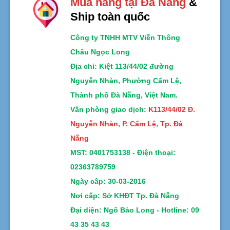
Mua hàng tại Đà Nẵng
&
Ship toàn quốc
Công ty TNHH MTV Viễn Thông
Châu Ngọc Long
Địa chỉ
: Kiệt 113/44/02 đường
Nguyễn Nhàn, Phường Cẩm Lệ,
Thành phố Đà Nẵng, Việt Nam.
Văn phòng giao dịch:
K113/44/02 Đ.
Nguyễn Nhàn, P. Cẩm Lệ, Tp. Đà
Nẵng
MST:
0401753138 -
Điện thoại:
02363789759
Ngày câp: 30-03-2016
Nơi cấp: Sở KHĐT Tp. Đà Nẵng
Đại diện: Ngô Bảo Long - Hotline: 09
43 35 43 43