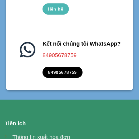
liên hệ
Kết nối chúng tôi WhatsApp?
84905678759
84905678759
Tiện ích
Thông tin xuất hóa đơn