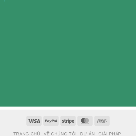
Visa
PayPal
Stripe
MasterCard
Cash
On
TRANG CHỦ
VỀ CHÚNG TÔI
DỰ ÁN
GIẢI PHÁP