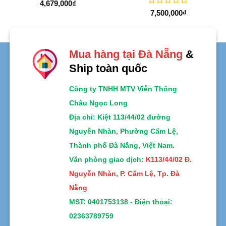
Được
4,679,000
₫
xếp
Được
7,500,000
₫
hạng
xếp
0
hạng
5
0
sao
5
sao
Mua hàng tại Đà Nẵng
&
Ship toàn quốc
Công ty TNHH MTV Viễn Thông
Châu Ngọc Long
Địa chỉ
: Kiệt 113/44/02 đường
Nguyễn Nhàn, Phường Cẩm Lệ,
Thành phố Đà Nẵng, Việt Nam.
Văn phòng giao dịch:
K113/44/02 Đ.
Nguyễn Nhàn, P. Cẩm Lệ, Tp. Đà
Nẵng
MST:
0401753138 -
Điện thoại:
02363789759