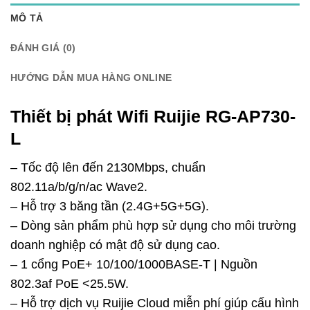
MÔ TẢ
ĐÁNH GIÁ (0)
HƯỚNG DẪN MUA HÀNG ONLINE
Thiết bị phát Wifi Ruijie RG-AP730-
L
– Tốc độ lên đến 2130Mbps, chuẩn
802.11a/b/g/n/ac Wave2.
– Hỗ trợ 3 băng tần (2.4G+5G+5G).
– Dòng sản phẩm phù hợp sử dụng cho môi trường
doanh nghiệp có mật độ sử dụng cao.
– 1 cổng PoE+ 10/100/1000BASE-T | Nguồn
802.3af PoE <25.5W.
– Hỗ trợ dịch vụ Ruijie Cloud miễn phí giúp cấu hình