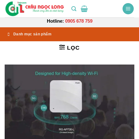
Bỏ
qua
nội
Hotline:
0905 678 759
dung
Danh mục sản phẩm
LỌC