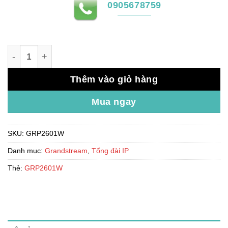
0905678759
Điện thoại IP Wi-Fi GRP2601W số lượng
Thêm vào giỏ hàng
Mua ngay
SKU:
GRP2601W
Danh mục:
Grandstream
,
Tổng đài IP
Thẻ:
GRP2601W