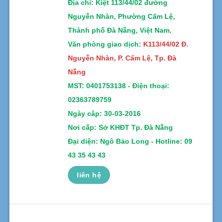
Địa chỉ
: Kiệt 113/44/02 đường
Nguyễn Nhàn, Phường Cẩm Lệ,
Thành phố Đà Nẵng, Việt Nam.
Văn phòng giao dịch:
K113/44/02 Đ.
Nguyễn Nhàn, P. Cẩm Lệ, Tp. Đà
Nẵng
MST:
0401753138 -
Điện thoại:
02363789759
Ngày câp: 30-03-2016
Nơi cấp: Sở KHĐT Tp. Đà Nẵng
Đại diện: Ngô Bảo Long - Hotline: 09
43 35 43 43
liên hệ