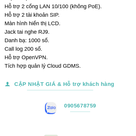
là:
tại
Hỗ trợ 2 cổng LAN 10/100 (không PoE).
1,490,000₫.
là:
Hỗ trợ 2 tài khoản SIP.
1,290,000₫.
Màn hình hiển thị LCD.
Jack tai nghe RJ9.
Danh bạ: 1000 số.
Call log 200 số.
Hỗ trợ OpenVPN.
Tích hợp quản lý Cloud GDMS.
CẬP NHẬT GIÁ & Hỗ trợ khách hàng
0905678759