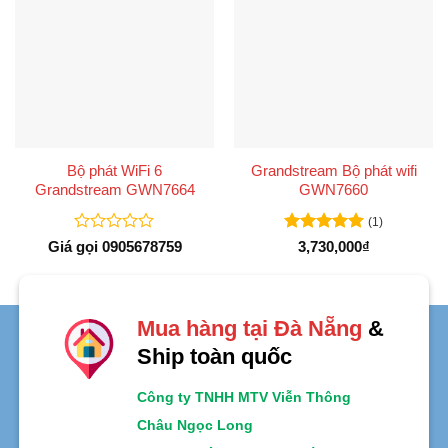
Bộ phát WiFi 6
Grandstream Bộ phát wifi
Grandstream GWN7664
GWN7660
(1)
Được
Được xếp
Giá gọi 0905678759
3,730,000
₫
xếp
hạng
5
5
hạng
sao
0
5
sao
Mua hàng tại Đà Nẵng
&
Ship toàn quốc
Công ty TNHH MTV Viễn Thông
Châu Ngọc Long