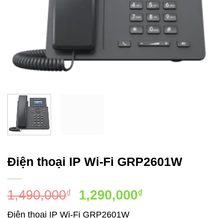
Điện thoại IP Wi-Fi GRP2601W
Giá
Giá
1,490,000
1,290,000
₫
₫
gốc
hiện
Điện thoại IP Wi-Fi GRP2601W