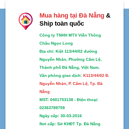
Mua hàng tại Đà Nẵng
&
Ship toàn quốc
Công ty TNHH MTV Viễn Thông
Châu Ngọc Long
Địa chỉ
: Kiệt 113/44/02 đường
Nguyễn Nhàn, Phường Cẩm Lệ,
Thành phố Đà Nẵng, Việt Nam.
Văn phòng giao dịch:
K113/44/02 Đ.
Nguyễn Nhàn, P. Cẩm Lệ, Tp. Đà
Nẵng
MST:
0401753138 -
Điện thoại:
02363789759
Ngày câp: 30-03-2016
Nơi cấp: Sở KHĐT Tp. Đà Nẵng