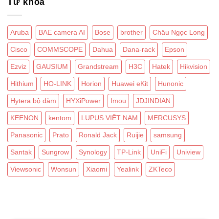
Từ khoá
Aruba
BAE camera AI
Bose
brother
Châu Ngọc Long
Cisco
COMMSCOPE
Dahua
Dana-rack
Epson
Ezviz
GAUSIUM
Grandstream
H3C
Hatek
Hikvision
Hithium
HO-LINK
Horion
Huawei eKit
Hunonic
Hytera bộ đàm
HYXiPower
Imou
JDJINDIAN
KEENON
kentom
LUPUS VIỆT NAM
MERCUSYS
Panasonic
Prato
Ronald Jack
Ruijie
samsung
Santak
Sungrow
Synology
TP-Link
UniFi
Uniview
Viewsonic
Wonsun
Xiaomi
Yealink
ZKTeco