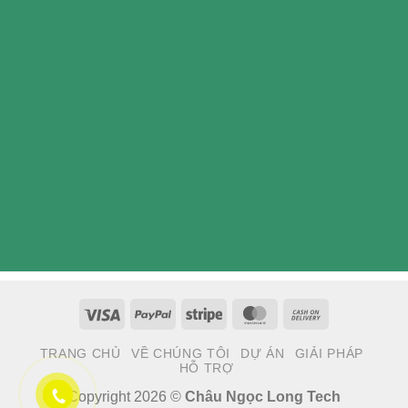
Visa
PayPal
Stripe
MasterCard
Cash
On
TRANG CHỦ
VỀ CHÚNG TÔI
DỰ ÁN
GIẢI PHÁP
Delivery
HỖ TRỢ
Copyright 2026 ©
Châu Ngọc Long Tech