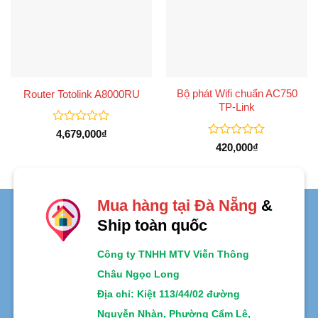
Bộ phát Wifi chuẩn AC750
Router Totolink A8000RU
TP-Link
Được
4,679,000
₫
xếp
Được
420,000
₫
hạng
xếp
0
hạng
5
0
sao
5
sao
Mua hàng tại Đà Nẵng
&
Ship toàn quốc
Công ty TNHH MTV Viễn Thông
Châu Ngọc Long
Địa chỉ
: Kiệt 113/44/02 đường
Nguyễn Nhàn, Phường Cẩm Lệ,