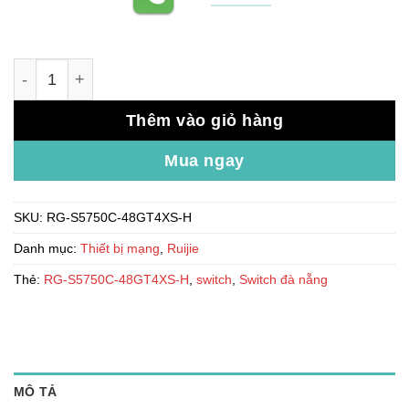
Switch 48 cổng RUIJIE RG-S5750C-48GT4XS-H số lượng
Thêm vào giỏ hàng
Mua ngay
SKU:
RG-S5750C-48GT4XS-H
Danh mục:
Thiết bị mạng
,
Ruijie
Thẻ:
RG-S5750C-48GT4XS-H
,
switch
,
Switch đà nẵng
MÔ TẢ