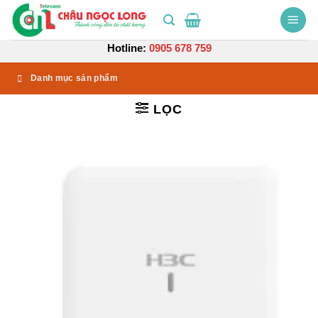
Bỏ
qua
nội
Hotline:
0905 678 759
dung
Danh mục sản phẩm
LỌC