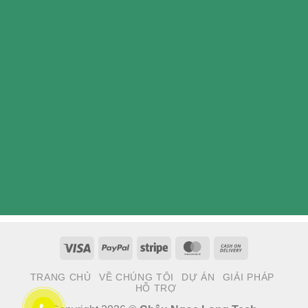
Visa
PayPal
Stripe
MasterCard
Cash
On
TRANG CHỦ
VỀ CHÚNG TÔI
DỰ ÁN
GIẢI PHÁP
Delivery
HỖ TRỢ