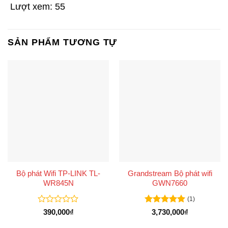
Lượt xem:
55
SẢN PHẨM TƯƠNG TỰ
Bộ phát Wifi TP-LINK TL-
Grandstream Bộ phát wifi
WR845N
GWN7660
(1)
Được
Được xếp
390,000
₫
3,730,000
₫
xếp
hạng
5
5
hạng
sao