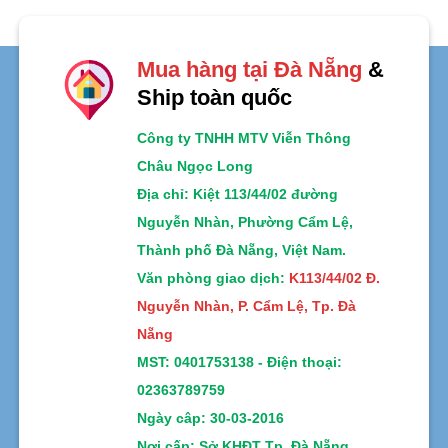
0
5
sao
Mua hàng tại Đà Nẵng
&
Ship toàn quốc
Công ty TNHH MTV Viễn Thông
Châu Ngọc Long
Địa chỉ
: Kiệt 113/44/02 đường
Nguyễn Nhàn, Phường Cẩm Lệ,
Thành phố Đà Nẵng, Việt Nam.
Văn phòng giao dịch:
K113/44/02 Đ.
Nguyễn Nhàn, P. Cẩm Lệ, Tp. Đà
Nẵng
MST:
0401753138 -
Điện thoại:
02363789759
Ngày câp: 30-03-2016
Nơi cấp: Sở KHĐT Tp. Đà Nẵng