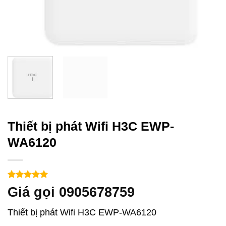
Thiết bị phát Wifi H3C EWP-
WA6120
5
1
trên 5
Giá gọi 0905678759
dựa trên
đánh giá
Thiết bị phát Wifi H3C EWP-WA6120