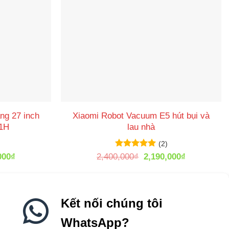
ng 27 inch
Xiaomi Robot Vacuum E5 hút bụi và
1H
lau nhà
(2)
Giá
Được xếp
Giá
Giá
000
₫
2,400,000
₫
2,190,000
₫
hạng
5
5
hiện
gốc
hiện
sao
tại
là:
tại
000₫.
là:
2,400,000₫.
là:
3,700,000₫.
2,190,000₫
Kết nối chúng tôi
WhatsApp?