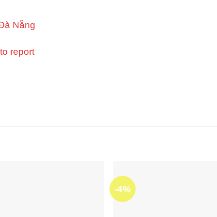
 Đà Nẵng
o report
-4%