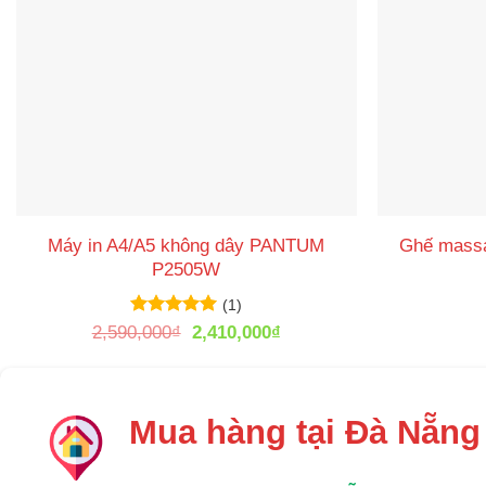
Máy in A4/A5 không dây PANTUM
Ghế mass
P2505W
(1)
Được xếp
Giá
Giá
2,590,000
₫
2,410,000
₫
hạng
5
5
gốc
hiện
sao
là:
tại
2,590,000₫.
là:
2,410,000₫.
Mua hàng tại Đà Nẵng