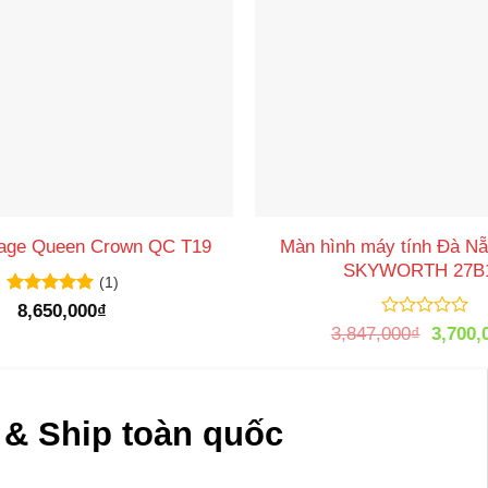
Màn hình máy tính Đà Nẵ
age Queen Crown QC T19
SKYWORTH 27B
(1)
Được xếp
8,650,000
₫
hạng
5
5
Được
Giá
3,847,000
₫
3,700,
sao
xếp
gốc
hạng
là:
0
3,847,
5
sao
& Ship toàn quốc