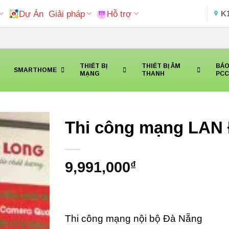
Dự Án
Giải pháp
Hỗ trợ
K
THIẾT BỊ
THIẾT BỊ ÂM
BÁO
SMARTHOME
MẠNG
THANH
PC
Thi công mạng LAN
9,991,000
₫
Thi công mạng nội bộ Đà Nẵng