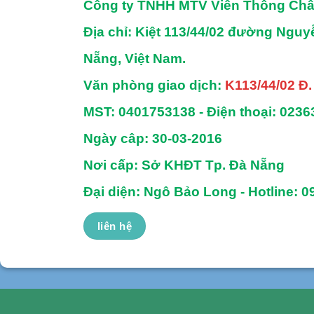
Công ty TNHH MTV Viễn Thông Ch
Địa chỉ
: Kiệt 113/44/02 đường Ngu
Nẵng, Việt Nam.
Văn phòng giao dịch:
K113/44/02 Đ
MST:
0401753138 -
Điện thoại:
0236
Ngày câp: 30-03-2016
Nơi cấp: Sở KHĐT Tp. Đà Nẵng
Đại diện: Ngô Bảo Long - Hotline: 0
liên hệ