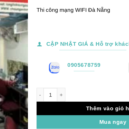
Thi công mạng WIFI Đà Nẵng
CẬP NHẬT GIÁ & Hỗ trợ khác
0905678759
Thi công mạng LAN Đà Nẵng số lượng
Thêm vào giỏ 
Mua ngay