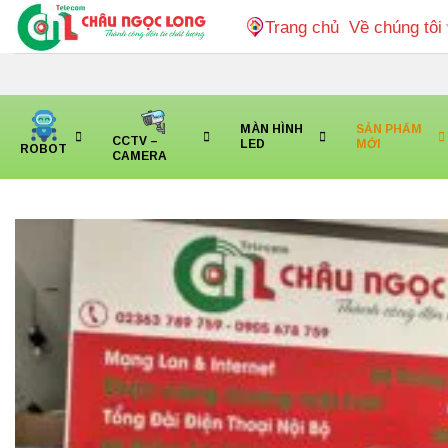
Bỏ
Trang chủ
Về chúng tôi
qua
nội
dung
MÀN HÌNH
SẢN PHẨM
CCTV –
LED
MỚI
ROBOT
CAMERA