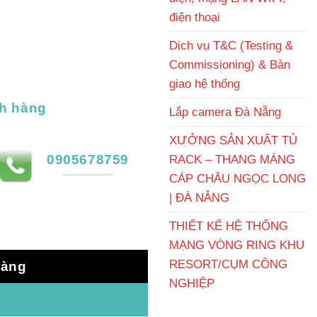
điện thoại
Dịch vụ T&C (Testing &
Commissioning) & Bàn
giao hệ thống
h hàng
Lắp camera Đà Nẵng
XƯỞNG SẢN XUẤT TỦ
0905678759
RACK – THANG MÁNG
CÁP CHÂU NGỌC LONG
| ĐÀ NẴNG
THIẾT KẾ HỆ THỐNG
MẠNG VÒNG RING KHU
RESORT/CỤM CÔNG
hàng
NGHIỆP