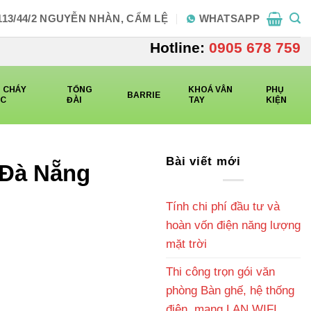
113/44/2 NGUYỄN NHÀN, CẨM LỆ
WHATSAPP
Hotline:
0905 678 759
 CHÁY
TỔNG
KHOÁ VÂN
PHỤ
BARRIE
CC
ĐÀI
TAY
KIỆN
Bài viết mới
 Đà Nẵng
Tính chi phí đầu tư và
hoàn vốn điện năng lượng
mặt trời
Thi công trọn gói văn
phòng Bàn ghế, hệ thống
điện, mạng LAN WIFI,