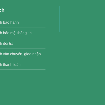
ch
h bảo hành
h bảo mật thông tin
 đổi trả
h vận chuyển, giao nhận
h thanh toán