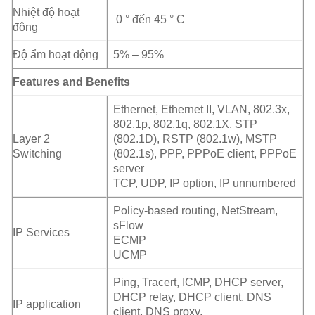
Nhiệt độ hoạt
0 ° đến 45 ° C
động
Độ ẩm hoạt động
5% – 95%
Features and Benefits
Ethernet, Ethernet II, VLAN, 802.3x,
802.1p, 802.1q, 802.1X, STP
Layer 2
(802.1D), RSTP (802.1w), MSTP
Switching
(802.1s), PPP, PPPoE client, PPPoE
server
TCP, UDP, IP option, IP unnumbered
Policy-based routing, NetStream,
sFlow
IP Services
ECMP
UCMP
Ping, Tracert, ICMP, DHCP server,
DHCP relay, DHCP client, DNS
IP application
client, DNS proxy,