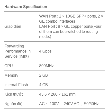
Hardware Specification
WAN Port : 2 × 10GE SFP+ ports, 2 ×
GE combo interfaces
Giao diện
LAN Port : 8 × GE copper ports(Four
of them can be switched to routing
mode.)
Forwarding
Performance In
4 Gbps
Service (IMIX)
CPU
800MHz
Memory
2 GB
Internal Flash
4 GB
Kích thước
43.6 × 266 × 161 mm
Nguồn điện
AC： 100V～ 240V AC， 50/60Hz