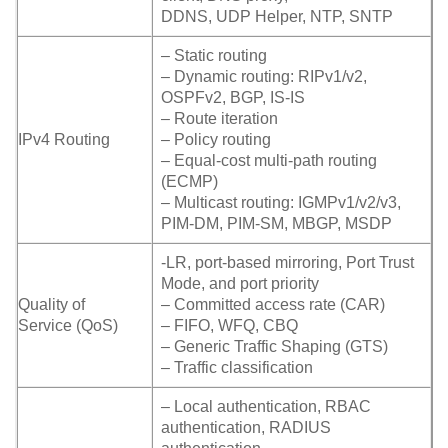
DDNS, UDP Helper, NTP, SNTP
– Static routing
– Dynamic routing: RIPv1/v2,
OSPFv2, BGP, IS-IS
– Route iteration
IPv4 Routing
– Policy routing
– Equal-cost multi-path routing
(ECMP)
– Multicast routing: IGMPv1/v2/v3,
PIM-DM, PIM-SM, MBGP, MSDP
-LR, port-based mirroring, Port Trust
Mode, and port priority
Quality of
– Committed access rate (CAR)
Service (QoS)
– FIFO, WFQ, CBQ
– Generic Traffic Shaping (GTS)
– Traffic classification
– Local authentication, RBAC
authentication, RADIUS