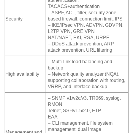
authentication,
TACACS+authentication
– ASPF, ACL, filter, security zone-
Security
based firewall, connection limit, IPS
– IKE/IPsec VPN, ADVPN, GDVPN,
L2TP VPN, GRE VPN
NAT/NAPT, PKI, RSA, URPF
– DDoS attack prevention, ARP
attack prevention, URL filtering
– Multi-link load balancing and
backup
High availability
– Network quality analyzer (NQA),
supporting collaboration with routing,
VRRP, and interface backup
– SNMP v1/v2c/v3, TR069, syslog,
RMON
Telnet, SSHv1.5/2.0, FTP
EAA
– CLI management, file system
management, dual image
Management and