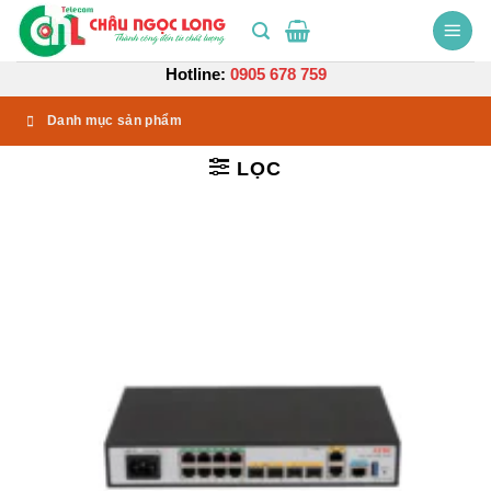
Bỏ
qua
nội
Hotline:
0905 678 759
dung
Danh mục sản phẩm
LỌC