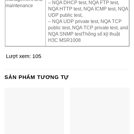
– NQA DHCP test, NQA FTP test,
maintenance
NQA HTTP test, NQA ICMP test, NQA
UDP public test,
– NQA UDP private test, NQA TCP
public test, NQA TCP private test, and
NQA SNMP testThông số kỹ thuật
H3C MSR1008
Lượt xem:
105
SẢN PHẨM TƯƠNG TỰ